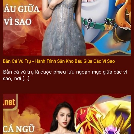
Súng cấp cao có sát thương lớn, nhưng cũng tiêu hao
xu nhanh chóng - điều này đòi hỏi người chơi phải biết
quản trị tài nguyên thông minh: lúc nào nên “giữ vốn”
lúc nào nên “bung lụa”. Người chơi thành công là
người hiểu rõ “chi phí/hiệu quả” của từng phát bắn
Bắn Cá Vũ Trụ - Hành Trình Săn Kho Báu Giữa Các Vì
thay vì bắn cảm tính.
Sao
Cá - Tài sản có giá trị biến động theo thuật
Bắn Cá Vũ Trụ – Hành Trình Săn Kho Báu Giữa Các Vì Sao
toán
Bắn cá vũ trụ là cuộc phiêu lưu ngoạn mục giữa các vì
Mỗi loại có tỷ lệ trả thưởng riêng riêng biệt, thường dao
sao, nơi [...]
động từ 2x đến 500x giá trị đạn bắn. Tuy nhiên, đằng
sau sự “ngẫu nhiên” là hệ thống xác suất cũng như
vòng đời cụ thể: có loài dễ chết trong 1-2 giây đầu tiên
xuất hiện, nhưng cũng có loài đóng vai “mồi nhử” - tiêu
hao đản nhưng tỷ lệ chất cực thấp.
Việc hiểu và nhận diện những đặc điểm này giống như
một nhà đầu tư hiểu rõ sản phẩm mình đang “rót vốn”
- đầu tư đúng giá, đúng thời điểm là chìa khóa tăng lợi