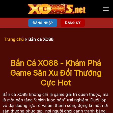
Bỏ
qua
nội
dung
ĐĂNG NHẬP
ĐĂNG KÝ
Trang chủ
»
Bắn cá XO88
Bắn Cá XO88 - Khám Phá
Game Săn Xu Đổi Thưởng
Cực Hot
Bắn cá XO88 không chỉ là game giải trí quen thuộc, mà
là một nền tảng “chiến lược hóa” trải nghiệm. Dưới lớp
vỏ đại dương rực rỡ và âm thanh sống động là một nơi
săn thưởng phức tạp, nơi người chơi cạnh tranh bằng