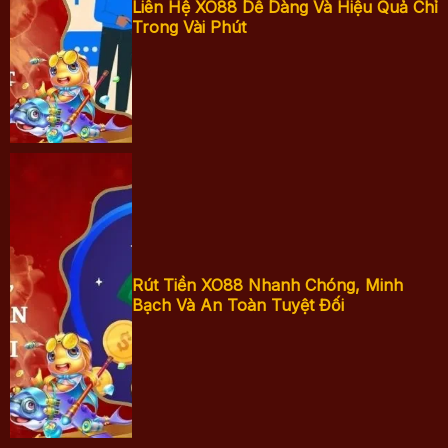
Liên Hệ XO88 Dễ Dàng Và Hiệu Quả Chỉ
điểm bạn nên dùng đạn để tối ưu khả năng ăn sâu.
Liên hệ XO88
Trong Vài Phút
Ngược lại, nếu cá di chuyển loạn, nhỏ lẻ, hãy tiết
dễ dàng và hiệu
chế bắn hoặc chờ nhịp mới.
quả chỉ trong
Skill chỉ dùng khi chắc thắng: Người mới thường
vài phút
mắc lỗi lạm dụng skill (bom, băng, khóa mục tiêu)
như một cách “giải cứu”. Nhưng với nguồn xu giới
hạn, bạn nên coi skill như “vốn đầu tư mạo hiểm” -
chỉ dùng khi chắc chắn sẽ tiêu diệt Boss để thu lời
gấp đôi.
Kết luận
Rút Tiền XO88
tư từ đồ họa đến lối chơi, cùng cơ chế hướng rõ ràng,
Rút Tiền XO88 Nhanh Chóng, Minh
Bạch Và An Toàn Tuyệt Đối
minh bạch. Dù là người mới hay cao thủ dày dặn kinh
Nhanh Chóng,
nghiệm, chỉ cần nắm chắc chiến thuật, chọn đúng mục
Minh Bạch Và
tiêu và quản lý tốt nguồn xu, chắc chắn bạn sẽ chinh
phục được đại dương và mang về “kho báu khổng lồ”
An Toàn Tuyệt
cùng XO88.
Đối