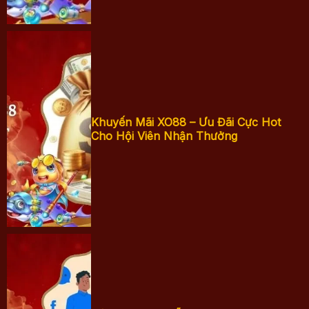
trên điện thoại
Bí kíp săn vàng trong bắn cá XO
Bắn cá XO88
đã vươn lên trở thành một trong những
game “vừa chơi vừa kiếm thưởng” hấp dẫn nhất hiện
nay với sự đầu
Bắt đầu với súng cấp thấp: Đừng vội nâng cấp súng
lên mức cao khi bạn mới làm quen với cơ chế game.
Khuyến mãi
Khuyến Mãi XO88 – Ưu Đãi Cực Hot
Súng cấp thấp (1 - 10 xu/lượt) giúp bạn làm quen
Cho Hội Viên Nhận Thưởng
XO88 - Ưu đãi
với nhóm, tiết kiệm tài nguyên và kéo dài thời gian
để hiểu luồng cá.
cực hot cho hội
Tập trung vào cá tầm trung: Sinh vật tầm trung (tỷ
viên nhận
lệ thưởng 4x - 10x) thường có tỷ lệ chết cao hơn cá
thưởng
lớn hoặc Boss. Đừng quá ham săn sinh vật lớn khi
chưa rõ xác suất hoặc chưa có nhiều. Loại tầm
trung chính là “mỏ vàng đều đặn” cho người mới,
vừa dễ hạ vừa ít hao xu.
Canh thời điểm vàng để bắn cá XO88: Hãy để ý
“sóng cá” - những khoảnh khắc màn hình ngập cá
hoặc khi có nhóm bơi thẳng một hướng. Đây là thời