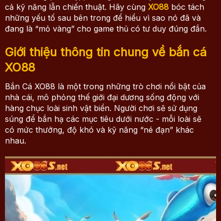
cả kỹ năng lẫn chiến thuật. Hãy cùng
XO88
bóc tách
những yếu tố sau bên trong để hiểu vì sao nó đã và
đang là “mỏ vàng” cho game thủ có tư duy đúng đắn.
Giới thiệu thông tin chung về bắn cá
XO88
Bắn Cá XO88 là một trong những trò chơi nổi bật của
nhà cái, mô phỏng thế giới đại dương sống động với
hàng chục loài sinh vật biển. Người chơi sẽ sử dụng
súng để bắn hạ các mục tiêu dưới nước - mỗi loài sẽ
có mức thưởng, độ khó và kỹ năng “né đạn” khác
nhau.