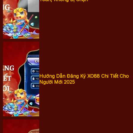
Xo88 Nhanh
Chóng, An
Toàn, Không Bị
Chặn
Hướng Dẫn Đăng Ký XO88 Chi Tiết Cho
Hướng dẫn
Người Mới 2025
đăng ký XO88
chi tiết cho
người mới 2025