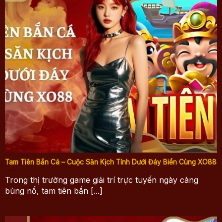
Tam tiên bắn cá - Cuộc săn kịch tính dưới đáy biển
Tỷ lệ trả thưởng trong
cùng XO88
Tỷ lệ trả
Tam Tiên Bắn Cá – Cuộc Săn Kịch Tính Dưới Đáy Biển Cùng XO88
Tên
thưởng
Chiến lược khuyến nghị
(ước tính)
Trong thị trường game giải trí trực tuyến ngày càng
bùng nổ, tam tiên bắn [...]
Cá
2x - 5x
Dùng để giữ trụ, test súng
thường
Cá