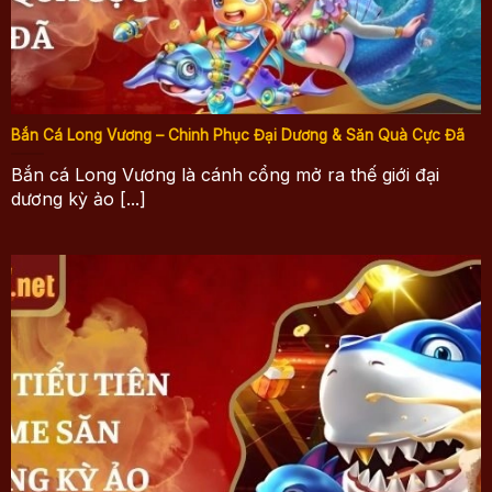
Xem thêm bài viết:
Nổ Hũ XO88
Hôm Nay -
Bắn Cá Long Vương - Chinh Phục Đại Dương & Săn Quà
Thăng Hoa Cảm Xúc, Săn Thưởng Cực Đỉnh
Cực Đã
Luật chơi bắn cá XO88 cực chi tiết
Bắn Cá Long Vương – Chinh Phục Đại Dương & Săn Quà Cực Đã
Nắm rõ luật chơi không chỉ giúp bạn giải trí, mà còn
Bắn cá Long Vương là cánh cổng mở ra thế giới đại
mở ra cơ hội “đầu tư hiệu quả” trong một sân chơi đầy
dương kỳ ảo [...]
tính toán. Dưới đây là cách phân tích các yếu tố quan
trọng của trò chơi - dưới lăng kính của một nhà đầu tư
chiến lược thực thụ.