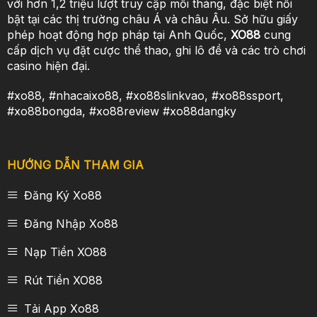
với hơn 1,2 triệu lượt truy cập mỗi tháng, đặc biệt nổi
bật tại các thị trường châu Á và châu Âu. Sở hữu giấy
phép hoạt động hợp pháp tại Anh Quốc,
XO88
cung
cấp dịch vụ đặt cược thể thao, ghi lô đề và các trò chơi
casino hiện đại.
#xo88, #nhacaixo88, #xo88slinkvao, #xo88ssport,
#xo88bongda, #xo88review #xo88dangky
HƯỚNG DẪN THAM GIA
Đăng Ký Xo88
Đăng Nhập Xo88
Nạp Tiền XO88
Rút Tiền XO88
Tải App Xo88