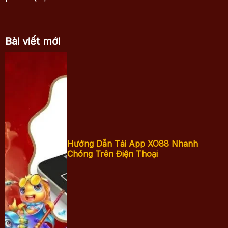
Bài viết mới
Hướng dẫn tải
app XO88
Hướng Dẫn Tải App XO88 Nhanh
nhanh chóng
Chóng Trên Điện Thoại
trên điện
thoạiHướng dẫn
tải app XO88
nhanh chóng